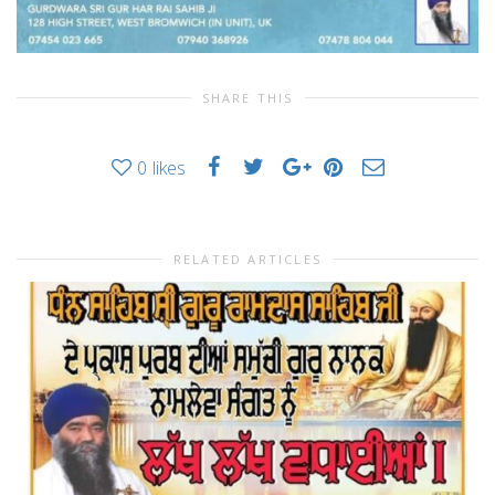
SHARE THIS
0
likes
RELATED ARTICLES