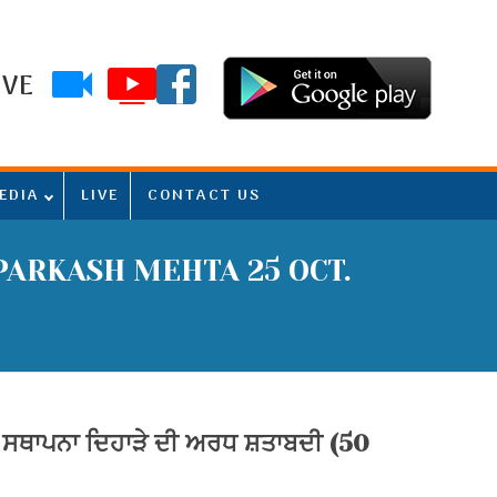
IVE
EDIA
LIVE
CONTACT US
PARKASH MEHTA 25 OCT.
ੇ ਸਥਾਪਨਾ ਦਿਹਾੜੇ ਦੀ ਅਰਧ ਸ਼ਤਾਬਦੀ (50