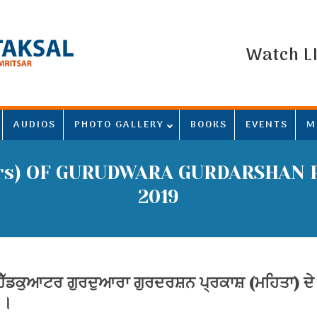
Watch L
AUDIOS
PHOTO GALLERY
BOOKS
EVENTS
M
ars) OF GURUDWARA GURDARSHAN 
2019
 ਹੈੱਡਕੁਆਟਰ ਗੁਰਦੁਆਰਾ ਗੁਰਦਰਸ਼ਨ ਪ੍ਰਕਾਸ਼ (ਮਹਿਤਾ) ਦ
 ।