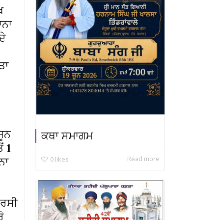
ਖ
ਾਨਾ
ਦੇ
ਤਾ
ਜੂਨ
ਕਥਾ ਸਮਾਗਮ
ਂ 1
Read more
0
likes
ਨਾ
।
ਬਰਸੀ
ੋ