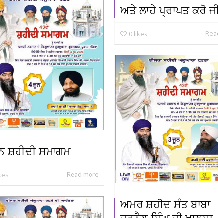
ਅਤੇ ਲਾਹੇ ਪ੍ਰਾਪਤ ਕਰੋ ਜ
Rea
0
likes
ੂਨ ਸ਼ਹੀਦੀ ਸਮਾਗਮ
Read more
ikes
ਅਮਰ ਸ਼ਹੀਦ ਸੰਤ ਬਾਬਾ