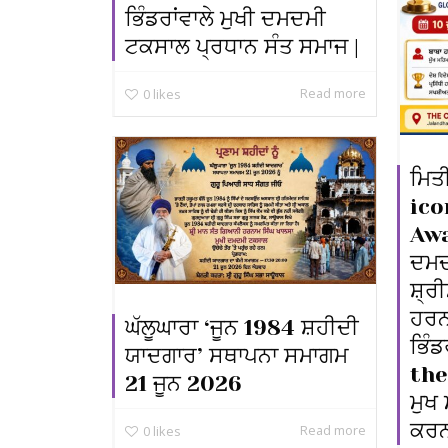
ਭਿੰਡਰਾਂਵਾਲੇ ਮੁਖੀ ਦਮਦਮੀ
ਟਕਸਾਲ ਪ੍ਰਧਾਨ ਸੰਤ ਸਮਾਜ |
Read more
0
likes
ਮਿਤ
ico
Awa
ਦਮਦ
ਸ਼੍
ਹਰਨ
ਘੱਲੂਘਾਰਾ ‘ਜੂਨ 1984 ਸ਼ਹੀਦੀ
ਭਿੰਡ
ਯਾਦਗਾਰ’ ਸਥਾਪਨਾ ਸਮਾਗਮ
the
21 ਜੂਨ 2026
ਮੁਖ 
ਕਰਨ
Read more
0
likes