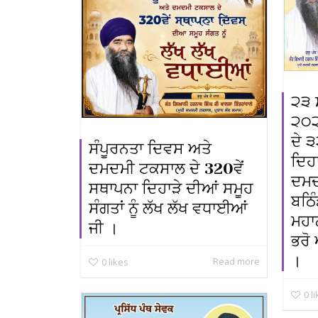
੨੩ 
੨੦੨
ਦੇ 
ਸੰਪੂਰਨਤਾ ਦਿਵਸ ਅਤੇ
ਦਿਹਾ
ਦਮਦਮੀ ਟਕਸਾਲ ਦੇ 320ਵੇਂ
ਦਮਦ
ਸਥਾਪਨਾ ਦਿਹਾੜੇ ਦੀਆਂ ਸਮੂਹ
ਬਠਿੰ
ਸੰਗਤਾਂ ਨੂੰ ਲੱਖ ਲੱਖ ਵਧਾਈਆਂ
ਮਹਾ
ਜੀ ।
ਭਰੋ 
।
Read more
0
likes
0
l