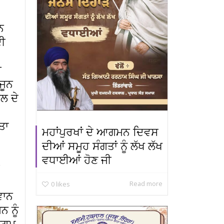
ਨ
ਦੀ
ੀ
ਜੂਨ
ਲ ਦੇ
ਤਾ
ਮਹਾਂਪੁਰਖਾਂ ਦੇ ਆਗਮਨ ਦਿਵਸ
ਦੀਆਂ ਸਮੂਹ ਸੰਗਤਾਂ ਨੂੰ ਲੱਖ ਲੱਖ
ਵਧਾਈਆਂ ਹੋਣ ਜੀ
Read more
0
likes
ਵਾਨ
ਨ ਨੂੰ