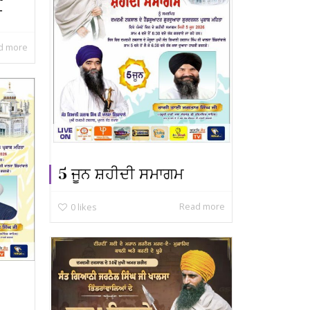
ੀ
d more
5 ਜੂਨ ਸ਼ਹੀਦੀ ਸਮਾਗਮ
Read more
0
likes