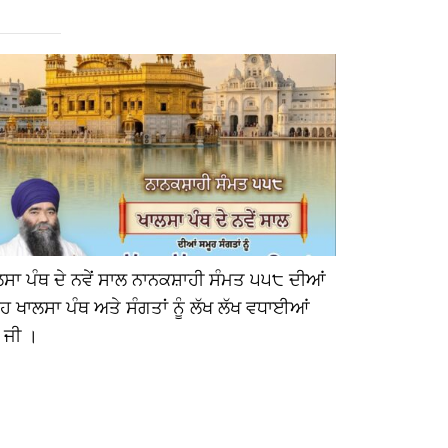
ਸਾ ਪੰਥ ਦੇ ਨਵੇਂ ਸਾਲ ਨਾਨਕਸ਼ਾਹੀ ਸੰਮਤ ੫੫੮ ਦੀਆਂ
ਹੋਲੇ ਮਹੱਲੇ ‘ਤ
ਹ ਖਾਲਸਾ ਪੰਥ ਅਤੇ ਸੰਗਤਾਂ ਨੂੰ ਲੱਖ ਲੱਖ ਵਧਾਈਆਂ
ਸਮੂਹ ਸੰਗਤਾਂ
 ਜੀ ।
ਮਹਾਂਪੁਰਸ਼ ਸ
ਭਿੰਡਰਾਂਵਾਲੇ
ਨੂੰ। ਸਥਾਨ :-
ਟਕਸਾਲ , ਸਾਹ