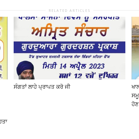
RELATED ARTICLES
ਸੰਗਤਾਂ ਲਾਹੇ ਪ੍ਰਾਪਤ ਕਰੋ ਜੀ
ਖਾਲ
ਸਮੂ
ਹੋਣ
ਿਤਾ