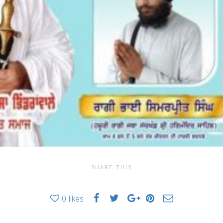
SHARE THIS
0
likes