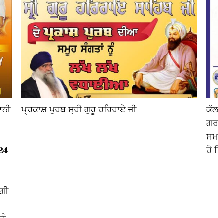
ਆਨੀ
ਪ੍ਰਕਾਸ਼ ਪੁਰਬ ਸ੍ਰੀ ਗੁਰੂ ਹਰਿਰਾਏ ਜੀ
ਕੱਲ
ਗੁਰ
ਸਮਾ
24
ਹੋ 
ੇਗੀ