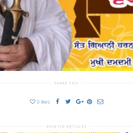
SHARE THIS
0
likes
RELATED ARTICLES