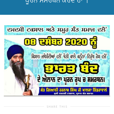
ਪੂਰਨ ਸਮਰਥਨ ਕਰਦੇ ਹਾਂ ।
SHARE THIS