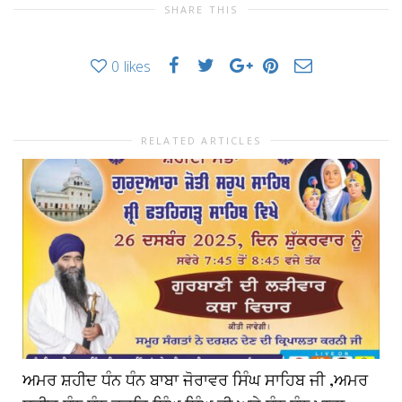
SHARE THIS
0
likes
RELATED ARTICLES
ਅਮਰ ਸ਼ਹੀਦ ਧੰਨ ਧੰਨ ਬਾਬਾ ਜੋਰਾਵਰ ਸਿੰਘ ਸਾਹਿਬ ਜੀ ,ਅਮਰ