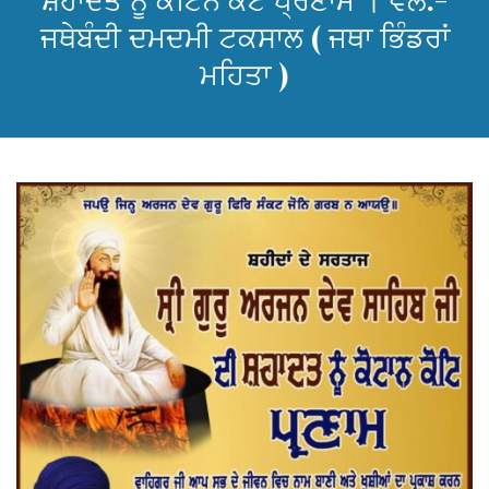
ਸ਼ਹਾਦਤ ਨੂੰ ਕੋਟਿਨ ਕੋਟ ਪ੍ਰਣਾਮ । ਵੱਲੋਂ:-
ਜਥੇਬੰਦੀ ਦਮਦਮੀ ਟਕਸਾਲ ( ਜਥਾ ਭਿੰਡਰਾਂ
ਮਹਿਤਾ )