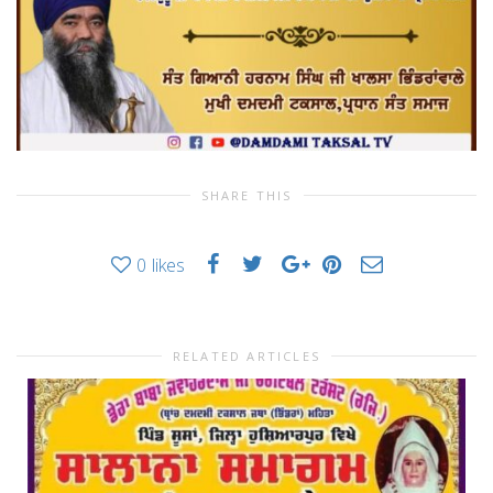
SHARE THIS
0
likes
RELATED ARTICLES