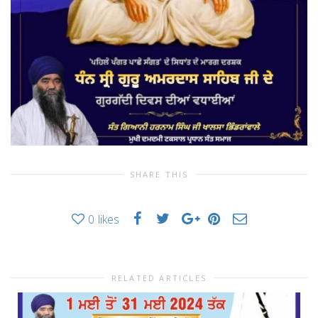
SHARE THIS
0
likes
RELATED ARTICLES