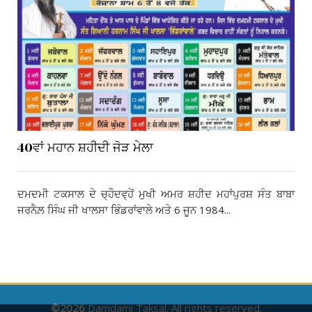
40ਵਾਂ ਮਹਾਨ ਸ਼ਹੀਦੀ ਜੋੜ ਮੇਲਾ
ਦਮਦਮੀ ਟਕਸਾਲ ਦੇ ਚ੍ਹੌਦਵ੍ਹੇਂ ਮੁਖੀ ਅਮਰ ਸ਼ਹੀਦ ਮਹਾਂਪੁਰਸ਼ ਸੰਤ ਬਾਬਾ
ਜਰਨੈਲ਼ ਸਿੰਘ ਜੀ ਖਾਲਸਾ ਭਿੰਡਰਾਂਵਾਲੇ ਅਤੇ 6 ਜੂਨ 1984...
©2026
Damdami Taksal. All rights reserved.