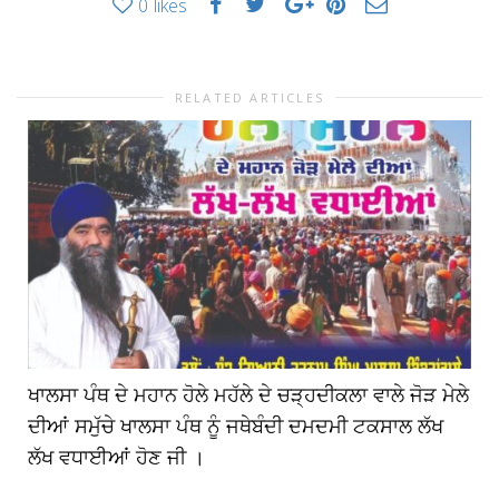
0
likes
RELATED ARTICLES
ਖਾਲਸਾ ਪੰਥ ਦੇ ਮਹਾਨ ਹੋਲੇ ਮਹੱਲੇ ਦੇ ਚੜ੍ਹਦੀਕਲਾ ਵਾਲੇ ਜੋੜ ਮੇਲੇ
ਦੀਆਂ ਸਮੁੱਚੇ ਖਾਲਸਾ ਪੰਥ ਨੂੰ ਜਥੇਬੰਦੀ ਦਮਦਮੀ ਟਕਸਾਲ ਲੱਖ
ਲੱਖ ਵਧਾਈਆਂ ਹੋਣ ਜੀ ।