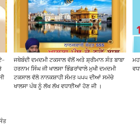
ਏ-
ਜਥੇਬੰਦੀ ਦਮਦਮੀ ਟਕਸਾਲ ਵੱਲੋਂ ਅਤੇ ਸ਼੍ਰੀਮਾਨ ਸੰਤ ਬਾਬਾ
ਮਹਾ
ੇ
ਹਰਨਾਮ ਸਿੰਘ ਜੀ ਖਾਲਸਾ ਭਿੰਡਰਾਂਵਾਲੇ ਮੁਖੀ ਦਮਦਮੀ
ਵਧ
ਜੀ
ਟਕਸਾਲ ਵੱਲੋ ਨਾਨਕਸ਼ਾਹੀ ਸੰਮਤ ੫੫੫ ਦੀਆਂ ਸਮੱਚੇ
ਖਾਲਸਾ ਪੰਥ ਨੂੰ ਲੱਖ ਲੱਖ ਵਧਾਈਆਂ ਹੋਣ ਜੀ ।
ਸੰਤ