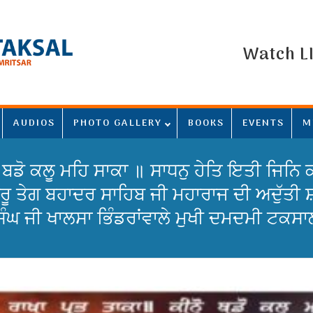
Watch L
AUDIOS
PHOTO GALLERY
BOOKS
EVENTS
M
ਨੋ ਬਡੋ ਕਲੂ ਮਹਿ ਸਾਕਾ ॥ ਸਾਧਨੁ ਹੇਤਿ ਇਤੀ ਜਿ
ਗੁਰੂ ਤੇਗ ਬਹਾਦਰ ਸਾਹਿਬ ਜੀ ਮਹਾਰਾਜ ਦੀ ਅਦੁੱਤੀ ਸ਼
ੰਘ ਜੀ ਖਾਲਸਾ ਭਿੰਡਰਾਂਵਾਲੇ ਮੁਖੀ ਦਮਦਮੀ ਟਕਸਾ