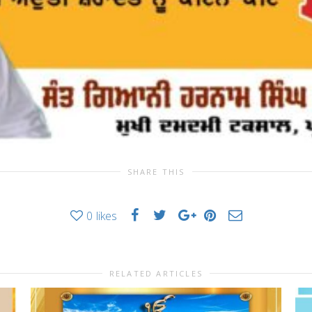
SHARE THIS
0
likes
RELATED ARTICLES