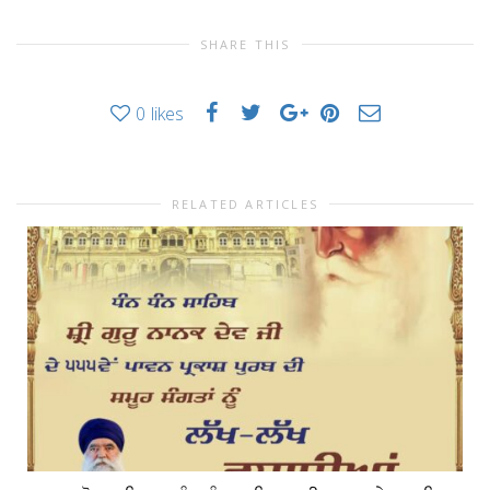
SHARE THIS
0
likes
RELATED ARTICLES