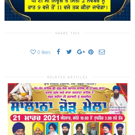
SHARE THIS
0
likes
RELATED ARTICLES