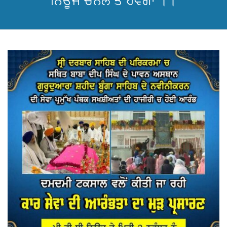
ਨਿਊਜ ਚੈਂਨਲ ਤੇ ਹੋਵੇਗਾ ।।