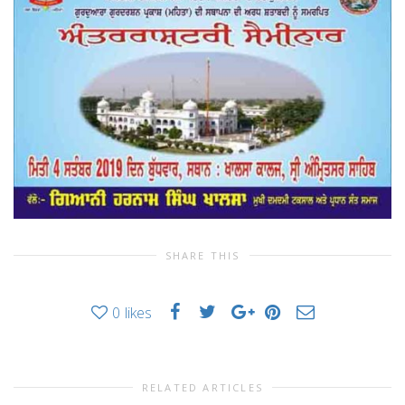
SHARE THIS
0
likes
RELATED ARTICLES