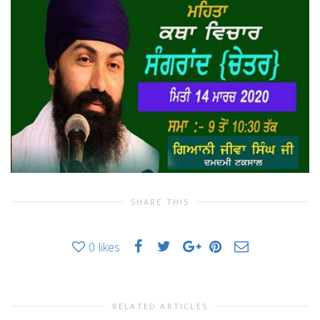
SHARE THIS
0
likes
RELATED ARTICLES