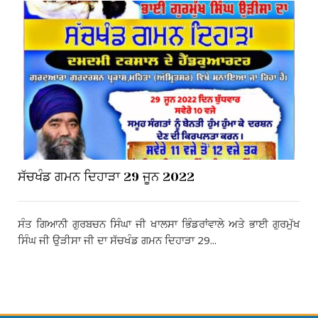
ਸੱਚਖੰਡ ਗਮਨ ਦਿਹਾੜਾ 29 ਜੂਨ 2022
ਸੰਤ ਗਿਆਨੀ ਗੁਰਬਚਨ ਸਿੰਘਾ ਜੀ ਖਾਲਸਾ ਭਿੰਡਰਾਂਵਾਲੇ ਅਤੇ ਭਾਈ ਗੁਰਮੁੱਖ
ਸਿੰਘ ਜੀ ਉੜੀਸਾ ਜੀ ਦਾ ਸੱਚਖੰਡ ਗਮਨ ਦਿਹਾੜਾ 29...