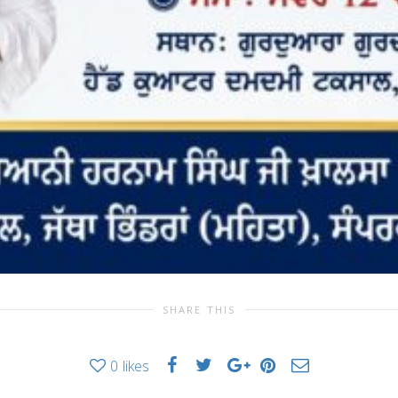
SHARE THIS
0
likes