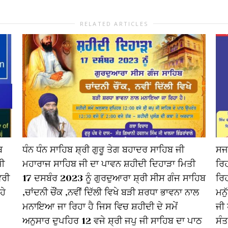
RELATED ARTICLES
ਬ
ਧੰਨ ਧੰਨ ਸਾਹਿਬ ਸ਼੍ਰੀ ਗੁਰੂ ਤੇਗ ਬਹਾਦਰ ਸਾਹਿਬ ਜੀ
ਸਜਾ
ਜੀ
ਮਹਾਰਾਜ ਸਾਹਿਬ ਜੀ ਦਾ ਪਾਵਨ ਸ਼ਹੀਦੀ ਦਿਹਾੜਾ ਮਿਤੀ
ਰਿਹ
ਵਰੀ
17 ਦਸਬੰਰ 2023 ਨੂੰ ਗੁਰਦੁਆਰਾ ਸ਼੍ਰੀ ਸੀਸ ਗੰਜ ਸਾਹਿਬ
ਰਿਹ
ਹੇ
,ਚਾਂਦਨੀ ਚੌਂਕ ,ਨਵੀਂ ਦਿੱਲੀ ਵਿਖੇ ਬੜੀ ਸ਼ਰਧਾ ਭਾਵਨਾ ਨਾਲ
ਮਨੁ
ਮਨਾਇਆ ਜਾ ਰਿਹਾ ਹੈ ਜਿਸ ਵਿਚ ਸ਼ਹੀਦੀ ਦੇ ਸਮੇਂ
ਜੀ 
ਅਨੁਸਾਰ ਦੁਪਹਿਰ 12 ਵਜੇ ਸ਼੍ਰੀ ਜਪੁ ਜੀ ਸਾਹਿਬ ਦਾ ਪਾਠ
ਸੰ