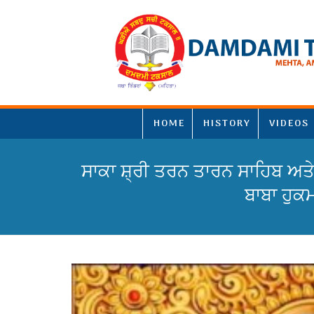
HOME
HISTORY
VIDEOS
ਸਾਕਾ ਸ਼੍ਰੀ ਤਰਨ ਤਾਰਨ ਸਾਹਿਬ ਅਤੇ
ਬਾਬਾ ਹੁਕ