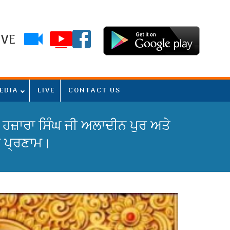
IVE
EDIA
LIVE
CONTACT US
 ਹਜ਼ਾਰਾ ਸਿੰਘ ਜੀ ਅਲਾਦੀਨ ਪੁਰ ਅਤੇ
ਿ ਪ੍ਰਣਾਮ।