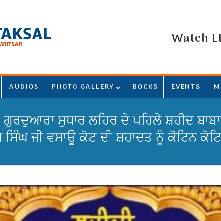
Watch L
AUDIOS
PHOTO GALLERY
BOOKS
EVENTS
M
 ਗੁਰਦੁਆਰਾ ਸੁਧਾਰ ਲਹਿਰ ਦੇ ਪਹਿਲੇ ਸ਼ਹੀਦ ਬਾਬਾ
ਮ ਸਿੰਘ ਜੀ ਵਸਾਊ ਕੋਟ ਦੀ ਸ਼ਹਾਦਤ ਨੂੰ ਕੋਟਿਨ ਕੋਟ