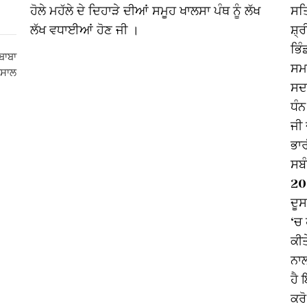
ਹੋਲੇ ਮਹੱਲੇ ਦੇ ਦਿਹਾੜੇ ਦੀਆਂ ਸਮੂਹ ਖਾਲਸਾ ਪੰਥ ਨੂੰ ਲੱਖ
ਸਤ
ਲੱਖ ਵਧਾਈਆਂ ਹੋਣ ਜੀ ।
ਸ਼੍
ਭਿੰ
ਬਾਬਾ
ਸਮਾ
ਕਸਾਲ
ਸਦਕ
ਧੰਨ
ਜੀ 
ਭਾ
ਸਬ
202
ਦੂ
‘ਚ 
ਕੀਤ
ਨਾਲ
ਹੈ 
ਕਰੋ