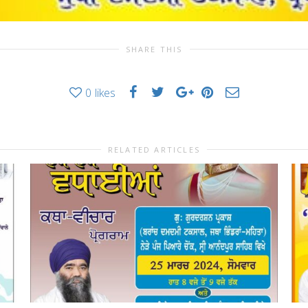
SHARE THIS
0
likes
RELATED ARTICLES