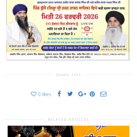
SHARE THIS
0
likes
RELATED ARTICLES