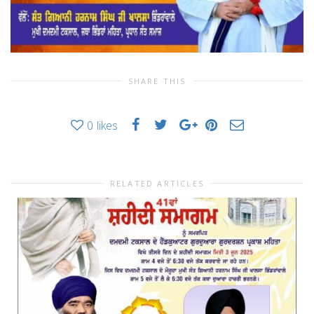
SHARE THIS
0
likes
RELATED ARTICLES