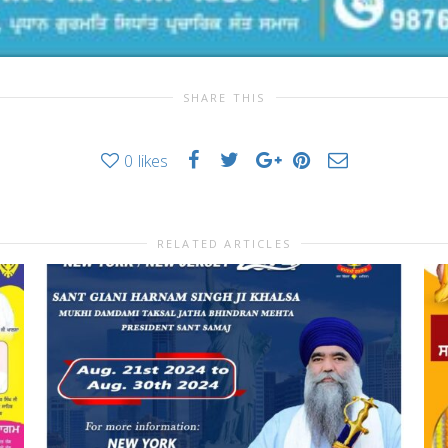
SHARE THIS
0
likes
RELATED ARTICLES