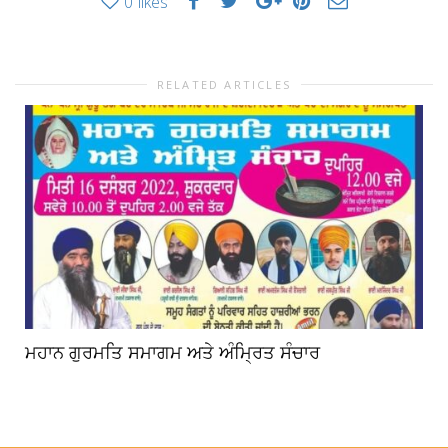
0
likes
RELATED ARTICLES
ਮਹਾਨ ਗੁਰਮਤਿ ਸਮਾਗਮ ਅਤੇ ਅੰਮ੍ਰਿਤ ਸੰਚਾਰ