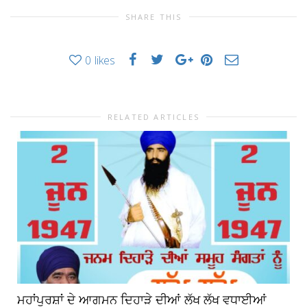
SHARE THIS
0
likes
RELATED ARTICLES
ਮਹਾਂਪੁਰਸ਼ਾਂ ਦੇ ਆਗਮਨ ਦਿਹਾੜੇ ਦੀਆਂ ਲੱਖ ਲੱਖ ਵਧਾਈਆਂ