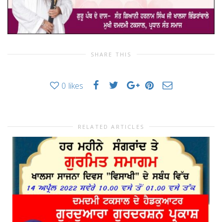
SHARE THIS
0
likes
RELATED ARTICLES