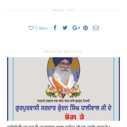
SHARE THIS
0
likes
RELATED ARTICLES