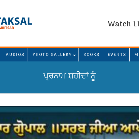
Watch L
AUDIOS
PHOTO GALLERY
BOOKS
EVENTS
M
ਪ੍ਰਨਾਮ ਸ਼ਹੀਦਾਂ ਨੂੰ