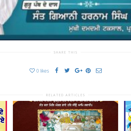
SHARE THIS
0
likes
RELATED ARTICLES