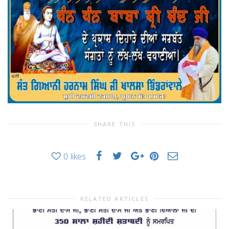
SHARE THIS
0
likes
RELATED ARTICLES