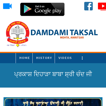
HOME
HISTORY
VIDEOS
More
ਪ੍ਰਕਾਸ਼ ਦਿਹਾੜਾ ਬਾਬਾ ਸ਼੍ਰੀ ਚੰਦ ਜੀ