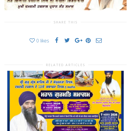
SHARE THIS
0
likes
RELATED ARTICLES