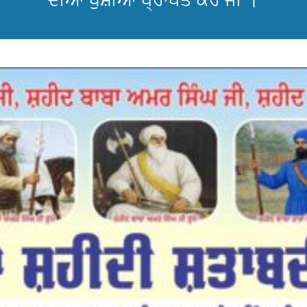
ਦੀਆਂ ਖੁਸ਼ੀਆਂ ਪ੍ਰਾਪਤ ਕਰੋ ਜੀ ।