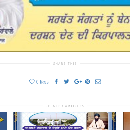
SHARE THIS
0
likes
RELATED ARTICLES