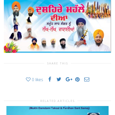
SHARE THIS
0
likes
RELATED ARTICLES