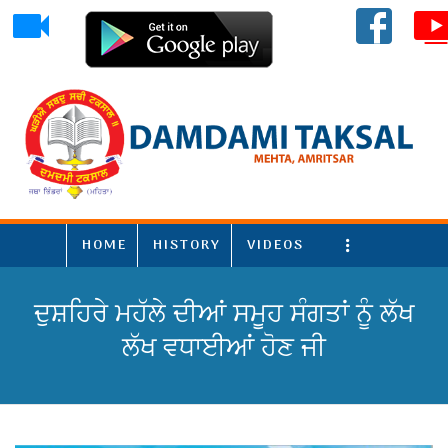
HOME
HISTORY
VIDEOS
More
ਦੁਸ਼ਹਿਰੇ ਮਹੱਲੇ ਦੀਆਂ ਸਮੂਹ ਸੰਗਤਾਂ ਨੂੰ ਲੱਖ
ਲੱਖ ਵਧਾਈਆਂ ਹੋਣ ਜੀ