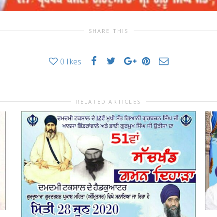
SHARE THIS
0
likes
RELATED ARTICLES