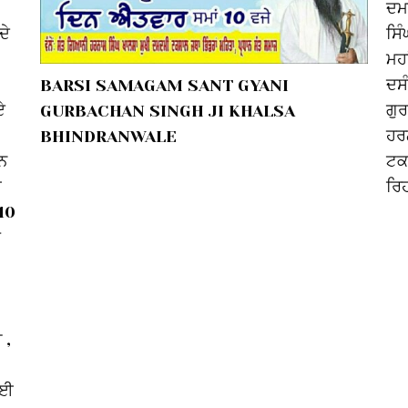
ਦਮਦ
ਦੇ
ਸਿੰ
ਮਹਾ
ਦਸ
BARSI SAMAGAM SANT GYANI
ਏ
ਗੁਰ
GURBACHAN SINGH JI KHALSA
ਹਰਨ
BHINDRANWALE
ਨ
ਟਕ
ਡ
ਰਿਹ
 10
ਹ
 ,
ਾਈ