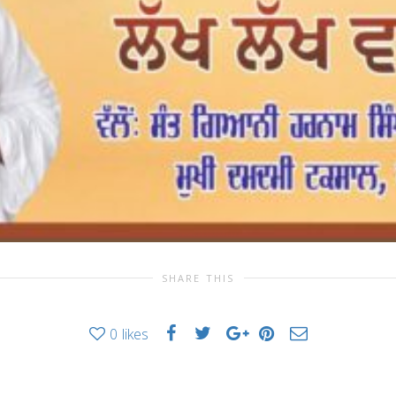
SHARE THIS
0
likes