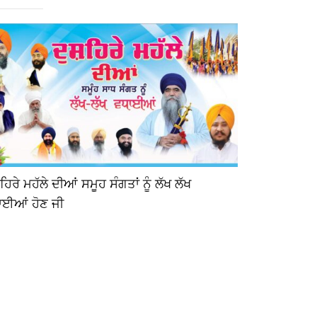
਼ਹਿਰੇ ਮਹੱਲੇ ਦੀਆਂ ਸਮੂਹ ਸੰਗਤਾਂ ਨੂੰ ਲੱਖ ਲੱਖ
ਦਸਮ ਪਿਤਾ ਧੰਨ
ਾਈਆਂ ਹੋਣ ਜੀ
ਸਿੰਘ ਸਾਹਿਬ 
ਸਾਹਿਬਜਾਦਾ ਧੰ
ਆਗਮਨ ਪੁਰਬ 
ਅਤੇ ਸ਼੍ਰੀਮਾ
ਭਿੰਡਰਾਂਵਾਲੇ ਮ
ਲੱਖ ਵਧਾਈਆਂ 