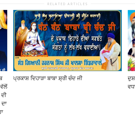
RELATED ARTICLES
ਰਬ
ਪ੍ਰਕਾਸ਼ ਦਿਹਾੜਾ ਬਾਬਾ ਸ਼੍ਰੀ ਚੰਦ ਜੀ
ਦੁਸ
ੱਲੋਂ
ਵਧ
 ਦੀ
 ਦਾ
ਹਾ