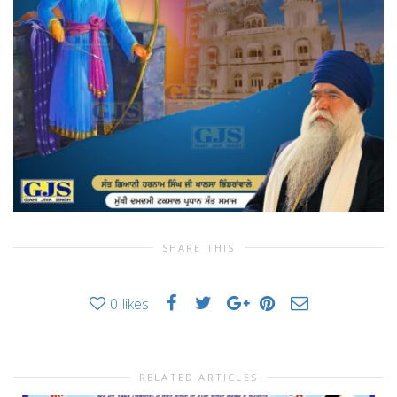
SHARE THIS
0
likes
RELATED ARTICLES