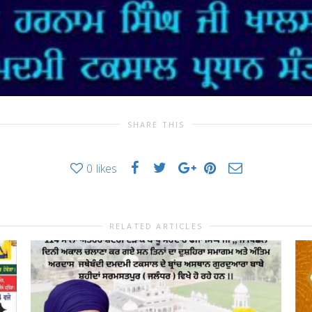
SHARE THIS
0
likes
RELATED ARTICLES