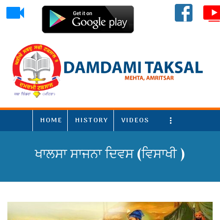
HOME
HISTORY
VIDEOS
More
ਖਾਲਸਾ ਸਾਜਨਾ ਦਿਵਸ (ਵਿਸਾਖੀ )