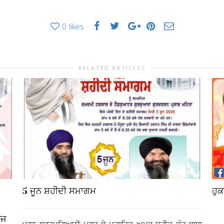
0
likes
RELATED ARTICLES
5 ਜੂਨ ਸ਼ਹੀਦੀ ਸਮਾਗਮ
ਹੁ
ੱਜ