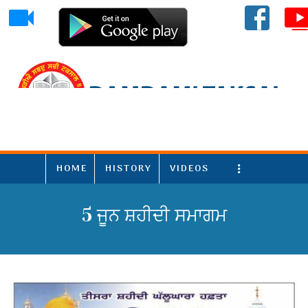
HOME
HISTORY
VIDEOS
More
5 ਜੂਨ ਸ਼ਹੀਦੀ ਸਮਾਗਮ